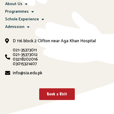
About Us
Programmes
Schole Experience
Admission
D 116 block 2 Clifton near Aga Khan Hospital
021-35373011
021-35373012
03218202016
03015321407
info@sia.edu.pk
Book a Visit