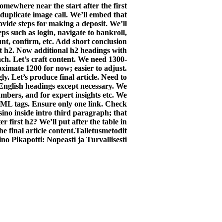
omewhere near the start after the first
uplicate image call. We’ll embed that
ovide steps for making a deposit. We’ll
ps such as login, navigate to bankroll,
t, confirm, etc. Add short conclusion
t h2. Now additional h2 headings with
ch. Let’s craft content. We need 1300-
ximate 1200 for now; easier to adjust.
gly. Let’s produce final article. Need to
 English headings except necessary. We
umbers, and for expert insights etc. We
ML tags. Ensure only one link. Check
ino inside intro third paragraph; that
r first h2? We’ll put after the table in
the final article content.Talletusmetodit
no Pikapotti: Nopeasti ja Turvallisesti