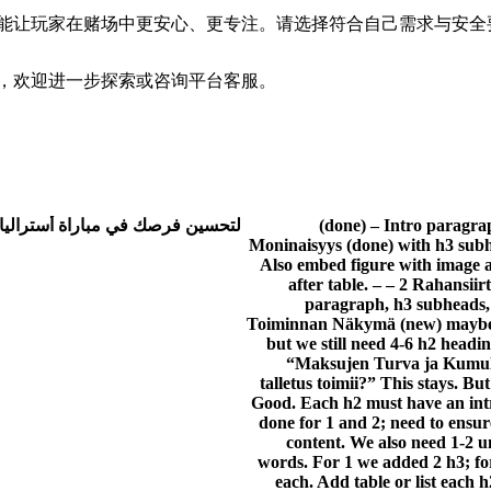
能让玩家在赌场中更安心、更专注。请选择符合自己需求与安全
，欢迎进一步探索或咨询平台客服。
(done) – Intro paragrap
Moninaisyys (done) with h3 subhe
Also embed figure with image a
after table. – – 2 Rahansii
paragraph, h3 subheads, t
Toiminnan Näkymä (new) maybe 
but we still need 4-6 h2 headi
“Maksujen Turva ja Kumuloi
talletus toimii?” This stays. B
Good. Each h2 must have an int
done for 1 and 2; need to ensu
content. We also need 1-2 u
words. For 1 we added 2 h3; fo
each. Add table or list each 