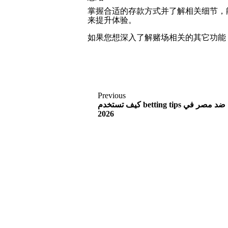
掌握合适的存款方式并了解相关细节，
来提升体验。
如果您想深入了解赌场相关的其它功能
Previous
كيف تستخدم betting tips لتحسين فرصك في مباراة أستراليا ضد مصر في
2026