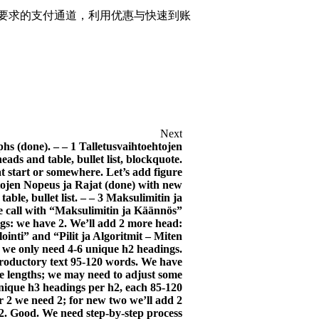
要求的支付通道，利用优惠与快速到账
Next
hs (done). – – 1 Talletusvaihtoehtojen
ads and table, bullet list, blockquote.
t start or somewhere. Let’s add figure
rtojen Nopeus ja Rajat (done) with new
able, bullet list. – – 3 Maksulimitin ja
call with “Maksulimitin ja Käännös”
ngs: we have 2. We’ll add 2 more head:
nti” and “Pilit ja Algoritmit – Miten
ut we only need 4-6 unique h2 headings.
roductory text 95-120 words. We have
re lengths; we may need to adjust some
nique h3 headings per h2, each 85-120
r 2 we need 2; for new two we’ll add 2
h2. Good. We need step-by-step process