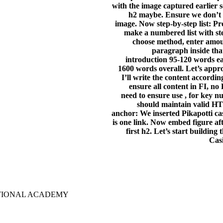
with the image captured earlier s
h2 maybe. Ensure we don’t d
image. Now step-by-step list: Pr
make a numbered list with ste
choose method, enter amoun
paragraph inside tha
introduction 95-120 words ea
1600 words overall. Let’s appro
I’ll write the content accordin
ensure all content in FI, no
need to ensure use , for key n
should maintain valid HT
anchor: We inserted Pikapotti cas
is one link. Now embed figure afte
first h2. Let’s start building 
Casi
TIONAL ACADEMY