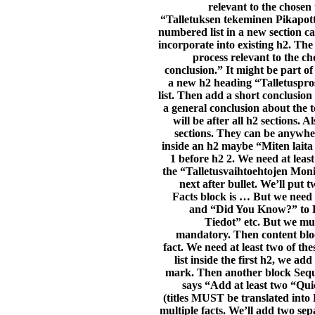
relevant to the chosen
“Talletuksen tekeminen Pikapott
numbered list in a new section ca
incorporate into existing h2. Th
process relevant to the ch
conclusion.” It might be part of
a new h2 heading “Talletuspro
list. Then add a short conclusion
a general conclusion about the 
will be after all h2 sections
sections. They can be anywhe
inside an h2 maybe “Miten laita 
1 before h2 2. We need at leas
the “Talletusvaihtoehtojen Monin
next after bullet. We’ll put
Facts block is … But we need 
and “Did You Know?” to FI
Tiedot” etc. But we mus
mandatory. Then content bloc
fact. We need at least two of the
list inside the first h2, we a
mark. Then another block Seque
says “Add at least two “Qu
(titles MUST be translated into
multiple facts. We’ll add two se