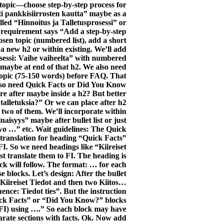
 topic—choose step-by-step process for
i pankkisiirrosten kautta” maybe as a
lled “Hinnoitus ja Talletusprosessi” or
e requirement says “Add a step-by-step
osen topic (numbered list), add a short
 a new h2 or within existing. We’ll add
sessi: Vaihe vaiheelta” with numbered
 maybe at end of that h2. We also need
topic (75-150 words) before FAQ. That
. Also need Quick Facts or Did You Know
re after maybe inside a h2? But better
talletuksia?” Or we can place after h2
t two of them. We’ll incorporate within
aisyys” maybe after bullet list or just
 two …” etc. Wait guidelines: The Quick
translation for heading “Quick Facts”
. So we need headings like “Kiireiset
t translate them to FI. The heading is
k will follow. The format: … for each
se blocks. Let’s design: After the bullet
dd Kiireiset Tiedot and then two Kiitos…
nce: Tiedot ties”. But the instruction
ick Facts” or “Did You Know?” blocks
 FI) using ….” So each block may have
parate sections with facts. Ok. Now add