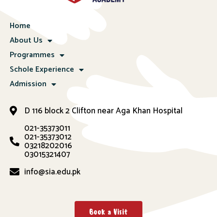
Home
About Us
Programmes
Schole Experience
Admission
D 116 block 2 Clifton near Aga Khan Hospital
021-35373011
021-35373012
03218202016
03015321407
info@sia.edu.pk
Book a Visit