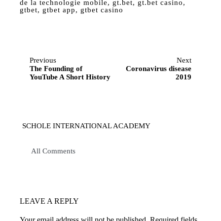
de la technologie mobile
,
gt.bet
,
gt.bet casino
,
gtbet
,
gtbet app
,
gtbet casino
Previous
Next
The Founding of
Coronavirus disease
YouTube A Short History
2019
SCHOLE INTERNATIONAL ACADEMY
All Comments
LEAVE A REPLY
Your email address will not be published.
Required fields