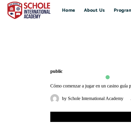
Home
About Us
Progra
public
Cómo comenzar a jugar en un casino guía pa
by
Schole International Academy