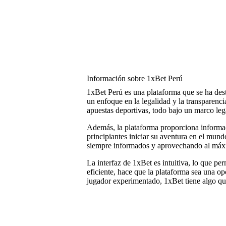
Información sobre 1xBet Perú
1xBet Perú es una plataforma que se ha dest
un enfoque en la legalidad y la transparenc
apuestas deportivas, todo bajo un marco le
Además, la plataforma proporciona informació
principiantes iniciar su aventura en el mun
siempre informados y aprovechando al máxi
La interfaz de 1xBet es intuitiva, lo que pe
eficiente, hace que la plataforma sea una op
jugador experimentado, 1xBet tiene algo que