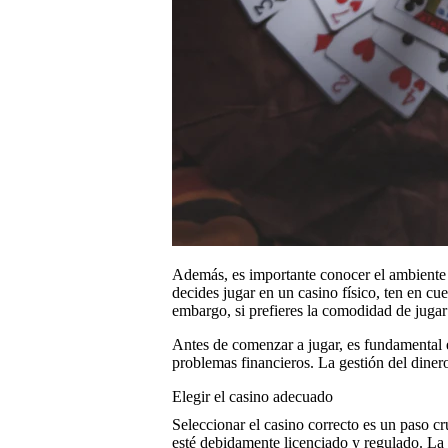
Además, es importante conocer el ambiente d
decides jugar en un casino físico, ten en cu
embargo, si prefieres la comodidad de jugar
Antes de comenzar a jugar, es fundamental e
problemas financieros. La gestión del dinero
Elegir el casino adecuado
Seleccionar el casino correcto es un paso cr
esté debidamente licenciado y regulado. La 