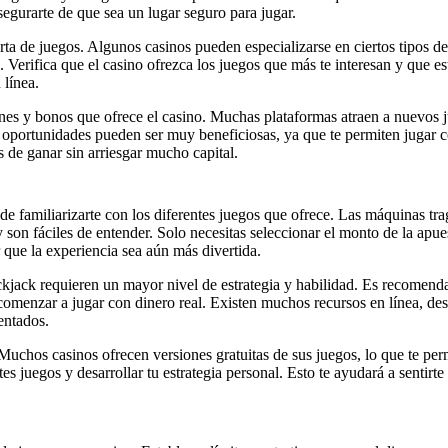
asegurarte de que sea un lugar seguro para jugar.
ferta de juegos. Algunos casinos pueden especializarse en ciertos tipos
 Verifica que el casino ofrezca los juegos que más te interesan y que e
 línea.
ones y bonos que ofrece el casino. Muchas plataformas atraen a nuevos 
 oportunidades pueden ser muy beneficiosas, ya que te permiten jugar c
 de ganar sin arriesgar mucho capital.
de familiarizarte con los diferentes juegos que ofrece. Las máquinas tr
son fáciles de entender. Solo necesitas seleccionar el monto de la apuest
 que la experiencia sea aún más divertida.
ckjack requieren un mayor nivel de estrategia y habilidad. Es recomenda
 comenzar a jugar con dinero real. Existen muchos recursos en línea, des
entados.
Muchos casinos ofrecen versiones gratuitas de sus juegos, lo que te per
tes juegos y desarrollar tu estrategia personal. Esto te ayudará a sentir