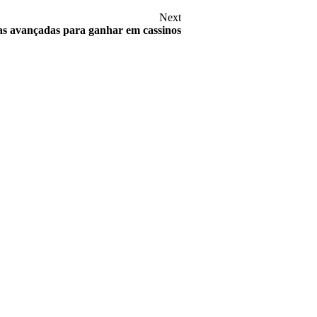
Next
as avançadas para ganhar em cassinos