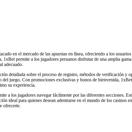
acado en el mercado de las apuestas en línea, ofreciendo a los usuari
ia, 1xBet permite a los jugadores peruanos disfrutar de una amplia gam
gal adecuado.
n detallada sobre el proceso de registro, métodos de verificación y opc
do del juego. Con promociones exclusivas y bonos de bienvenida, 1xBet
mo su experiencia.
rmite a los jugadores navegar fácilmente por las diferentes secciones. Es
ción ideal para quienes desean adentrarse en el mundo de los casinos en 
 ofrecerte.