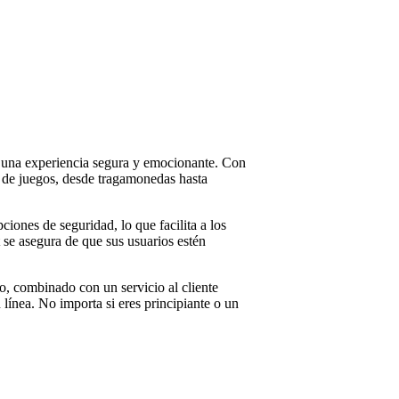
os una experiencia segura y emocionante. Con
a de juegos, desde tragamonedas hasta
iones de seguridad, lo que facilita a los
 se asegura de que sus usuarios estén
to, combinado con un servicio al cliente
línea. No importa si eres principiante o un