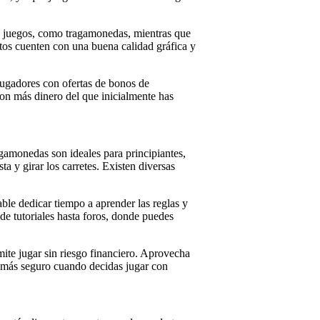
 de juegos, como tragamonedas, mientras que
stos cuenten con una buena calidad gráfica y
jugadores con ofertas de bonos de
on más dinero del que inicialmente has
agamonedas son ideales para principiantes,
a y girar los carretes. Existen diversas
ble dedicar tiempo a aprender las reglas y
de tutoriales hasta foros, donde puedes
mite jugar sin riesgo financiero. Aprovecha
te más seguro cuando decidas jugar con