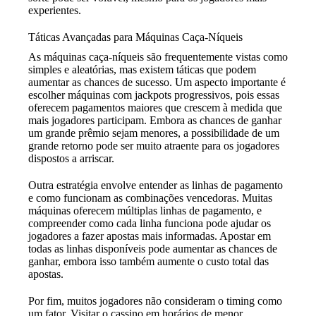
experientes.
Táticas Avançadas para Máquinas Caça-Níqueis
As máquinas caça-níqueis são frequentemente vistas como
simples e aleatórias, mas existem táticas que podem
aumentar as chances de sucesso. Um aspecto importante é
escolher máquinas com jackpots progressivos, pois essas
oferecem pagamentos maiores que crescem à medida que
mais jogadores participam. Embora as chances de ganhar
um grande prêmio sejam menores, a possibilidade de um
grande retorno pode ser muito atraente para os jogadores
dispostos a arriscar.
Outra estratégia envolve entender as linhas de pagamento
e como funcionam as combinações vencedoras. Muitas
máquinas oferecem múltiplas linhas de pagamento, e
compreender como cada linha funciona pode ajudar os
jogadores a fazer apostas mais informadas. Apostar em
todas as linhas disponíveis pode aumentar as chances de
ganhar, embora isso também aumente o custo total das
apostas.
Por fim, muitos jogadores não consideram o timing como
um fator. Visitar o cassino em horários de menor