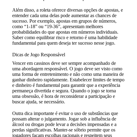
Além disso, a roleta oferece diversas opções de apostas, e
entender cada uma delas pode aumentar as chances de
sucesso. Por exemplo, apostas em grupos de números,
como “1-18” ou “19-36”, apresentam melhores
probabilidades do que apostas em números individuais.
Saber como equilibrar risco e retorno é uma habilidade
fundamental para quem deseja ter sucesso nesse jogo.
Dicas de Jogo Responsável
Vencer em cassinos deve ser sempre acompanhado de
uma abordagem responsável. O jogo deve ser visto como
uma forma de entretenimento e não como uma maneira de
ganhar dinheiro rapidamente. Estabelecer limites de tempo
e dinheiro é fundamental para garantir que a experiência
permaneça divertida e segura. Quando o jogo se torna
uma obsessão, é hora de reconsiderar a participação e
buscar ajuda, se necessário.
Outra dica importante é evitar o uso de substâncias que
possam alterar o julgamento. Jogar sob a influência de
álcool ou drogas pode levar a decisões impensadas e a
perdas significativas. Manter-se sóbrio permite que os
jogadores façam escolhas racionais e respeitem seus