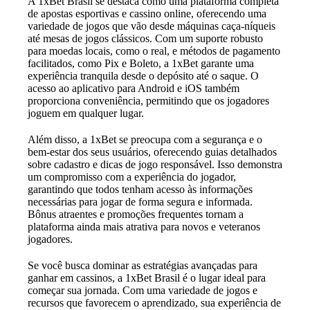
A 1xBet Brasil se destaca como uma plataforma completa
de apostas esportivas e cassino online, oferecendo uma
variedade de jogos que vão desde máquinas caça-níqueis
até mesas de jogos clássicos. Com um suporte robusto
para moedas locais, como o real, e métodos de pagamento
facilitados, como Pix e Boleto, a 1xBet garante uma
experiência tranquila desde o depósito até o saque. O
acesso ao aplicativo para Android e iOS também
proporciona conveniência, permitindo que os jogadores
joguem em qualquer lugar.
Além disso, a 1xBet se preocupa com a segurança e o
bem-estar dos seus usuários, oferecendo guias detalhados
sobre cadastro e dicas de jogo responsável. Isso demonstra
um compromisso com a experiência do jogador,
garantindo que todos tenham acesso às informações
necessárias para jogar de forma segura e informada.
Bônus atraentes e promoções frequentes tornam a
plataforma ainda mais atrativa para novos e veteranos
jogadores.
Se você busca dominar as estratégias avançadas para
ganhar em cassinos, a 1xBet Brasil é o lugar ideal para
começar sua jornada. Com uma variedade de jogos e
recursos que favorecem o aprendizado, sua experiência de